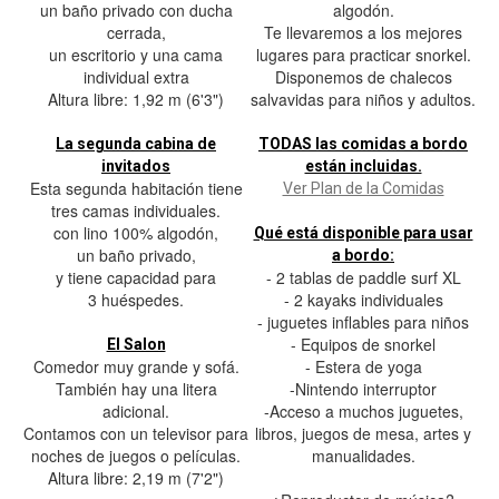
un baño privado con ducha
algodón.
cerrada,
Te llevaremos a los mejores
un escritorio y una cama
lugares para practicar snorkel.
individual extra
Disponemos de chalecos
Altura libre: 1,92 m (6'3")
salvavidas para niños y adultos.
La segunda cabina de
TODAS las comidas a bordo
invitados
están incluidas.
Esta segunda habitación tiene
Ver Plan de la Comidas
tres camas individuales.
con lino 100% algodón,
Qué está disponible para usar
un baño privado,
a bordo:
y tiene capacidad para
- 2 tablas de paddle surf XL
3 huéspedes.
- 2 kayaks individuales
- juguetes inflables para niños
- Equipos de snorkel
El Salon
Comedor muy grande y sofá.
- Estera de yoga
También hay una litera
-Nintendo interruptor
adicional.
-Acceso a muchos juguetes,
Contamos con un televisor para
libros, juegos de mesa, artes y
noches de juegos o películas.
manualidades.
Altura libre: 2,19 m (7'2")