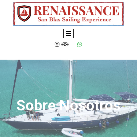




Sobre Nosotros